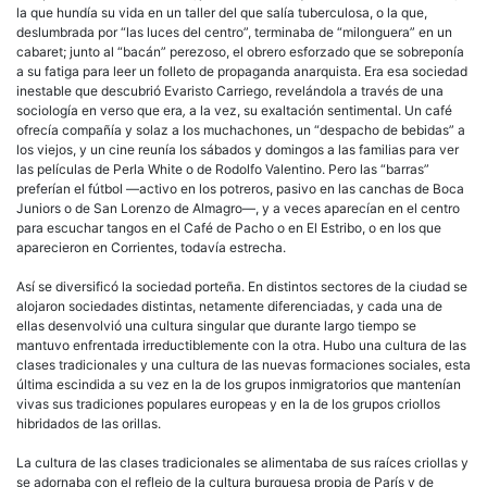
la que hundía su vida en un taller del que salía tuberculosa, o la que,
deslumbrada por “las luces del centro”, terminaba de “milonguera” en un
cabaret; junto al “bacán” perezoso, el obrero esforzado que se sobreponía
a su fatiga para leer un folleto de propaganda anarquista. Era esa sociedad
inestable que descubrió Evaristo Carriego, revelándola a través de una
sociología en verso que era
,
a la vez, su exaltación sentimental. Un café
ofrecía compañía y solaz a los muchachones, un “despacho de bebidas” a
los viejos, y un cine reunía los sábados y domingos a las familias para ver
las películas de Perla White o de Rodolfo Valentino. Pero las “barras”
preferían el fútbol —activo en los potreros, pasivo en las canchas de Boca
Juniors o de San Lorenzo de Almagro—, y a veces aparecían en el centro
para escuchar tangos en el Café de Pacho o en El Estribo, o en los que
aparecieron en Corrientes, todavía estrecha.
Así se diversificó la sociedad porteña. En distintos sectores de la ciudad se
alojaron sociedades distintas, netamente diferenciadas, y cada una de
ellas desenvolvió una cultura singular que durante largo tiempo se
mantuvo enfrentada irreductiblemente con la otra. Hubo una cultura de las
clases tradicionales y una cultura de las nuevas formaciones sociales, esta
última escindida a su vez en la de los grupos inmigratorios que mantenían
vivas sus tradiciones populares europeas y en la de los grupos
criollos
hibridados de las orillas.
La cultura de las clases tradicionales se alimentaba de sus raíces
criollas
y
se adornaba con el reflejo de la cultura burguesa propia de París y de