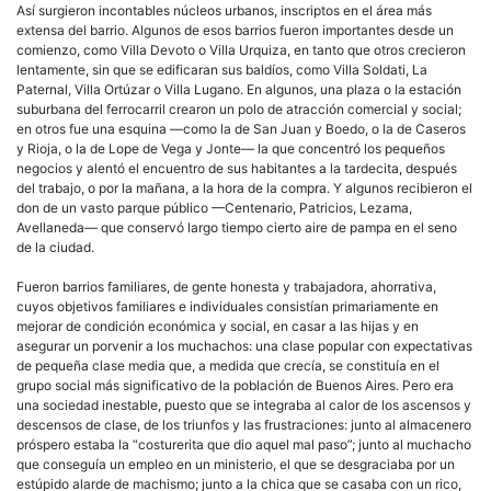
Así surgieron incontables núcleos urbanos, inscriptos en el área más
extensa del barrio. Algunos de esos barrios fueron importantes desde un
comienzo, como Villa Devoto o Villa Urquiza, en tanto que otros crecieron
lentamente, sin que se edificaran sus baldíos, como Villa Soldati, La
Paternal, Villa Ortúzar o Villa Lugano. En algunos, una plaza o la estación
suburbana del ferrocarril crearon un polo de atracción comercial y social;
en otros fue una esquina —como la de San Juan y Boedo, o la de Caseros
y Rioja, o la de Lope de Vega y Jonte— la que concentró los pequeños
negocios y alentó el encuentro de sus habitantes a la tardecita, después
del trabajo, o por la mañana, a la hora de la compra. Y algunos recibieron el
don de un vasto parque público —Centenario, Patricios, Lezama,
Avellaneda— que conservó largo tiempo cierto aire de pampa en el seno
de la ciudad.
Fueron barrios familiares, de gente honesta y trabajadora, ahorrativa,
cuyos objetivos familiares e individuales consistían primariamente en
mejorar de condición económica y social, en casar a las hijas y en
asegurar un porvenir a los muchachos: una clase popular con expectativas
de pequeña clase media que, a medida que crecía, se constituía en el
grupo social más significativo de la población de Buenos Aires. Pero era
una sociedad inestable, puesto que se integraba al calor de los ascensos y
descensos de clase, de los triunfos y las frustraciones: junto al almacenero
próspero estaba la “costurerita que dio aquel mal paso”; junto al muchacho
que conseguía un empleo en un ministerio, el que se desgraciaba por un
estúpido alarde de machismo; junto a la chica que se casaba con un rico,