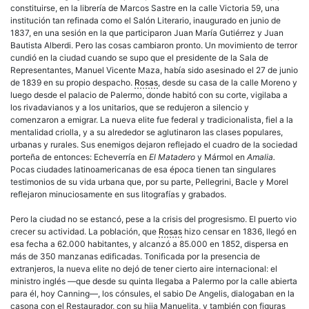
constituirse, en la librería de Marcos Sastre en la calle Victoria 59, una
institución tan refinada como el Salón Literario, inaugurado en junio de
1837, en una sesión en la que participaron Juan María Gutiérrez y Juan
Bautista Alberdi. Pero las cosas cambiaron pronto. Un movimiento de terror
cundió en la ciudad cuando se supo que el presidente de la Sala de
Representantes, Manuel Vicente Maza, había sido asesinado el 27 de junio
de 1839 en su propio despacho.
Rosas
, desde su casa de la calle Moreno y
luego desde el palacio de Palermo, donde habitó con su corte, vigilaba a
los rivadavianos y a los unitarios, que se redujeron a silencio y
comenzaron a emigrar. La nueva elite fue federal y tradicionalista, fiel a la
mentalidad criolla, y a su alrededor se aglutinaron las clases populares,
urbanas y rurales. Sus enemigos dejaron reflejado el cuadro de la sociedad
porteña de entonces: Echeverría en
El Matadero
y Mármol en
Amalia.
Pocas ciudades latinoamericanas de esa época tienen tan singulares
testimonios de su vida urbana que, por su parte, Pellegrini, Bacle y Morel
reflejaron minuciosamente en sus litografías y grabados.
Pero la ciudad no se estancó, pese a la crisis del progresismo. El puerto vio
crecer su actividad. La población, que
Rosas
hizo censar en 1836, llegó en
esa fecha a 62.000 habitantes, y alcanzó a 85.000 en 1852, dispersa en
más de 350 manzanas edificadas. Tonificada por la presencia de
extranjeros, la nueva elite no dejó de tener cierto aire internacional: el
ministro inglés —que desde su quinta llegaba a Palermo por la calle abierta
para él, hoy Canning—, los cónsules, el sabio De Angelis, dialogaban en la
casona con el Restaurador, con su hija Manuelita, y también con figuras