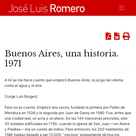
Saltar
al
contenido
Buenos Aires, una historia.
1971
A mí se me hace cuento que empezó Buenos Aires: la juzgo tan eterna
como el agua y el aire.
[Jorge Luis Borges]
Pero no es cuento. Empezó dos veces, fundada la primera por Pedro de
Mendoza en 1536 y la segunda por Juan de Garay en 1580. Fue, antes que
una ciudad real, un acta y un plano. De las 144 manzanas previstas, sólo
30 estaban edificadas en 1750, cuando la iglesia de San Juan —en Alsina
y Piedras— era un curato de indios. Para entonces, los 300 habitantes de
1580 habían llegado a ser 12.000: “vecinos” propiamente dichos los