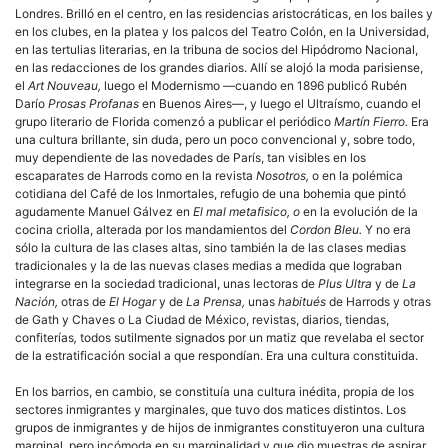
Londres. Brilló en el centro, en las residencias aristocráticas, en los bailes y
en los clubes, en la platea y los palcos del Teatro Colón, en la Universidad,
en las tertulias literarias, en la tribuna de socios del Hipódromo Nacional,
en las redacciones de los grandes diarios. Allí se alojó la moda parisiense,
el
Art Nouveau,
luego el Modernismo —cuando en 1896 publicó Rubén
Darío
Prosas Profanas
en Buenos Aires—, y luego el Ultraísmo, cuando el
grupo literario de Florida comenzó a publicar el periódico
Martín Fierro.
Era
una cultura brillante, sin duda, pero un poco convencional y, sobre todo,
muy dependiente de las novedades de París, tan visibles en los
escaparates de Harrods como en la revista
Nosotros,
o en la polémica
cotidiana del Café de los Inmortales, refugio de una bohemia que pintó
agudamente Manuel Gálvez en
El mal metafisico, o
en la evolución de la
cocina criolla, alterada por los mandamientos del
Cordon Bleu.
Y no era
sólo la cultura de las clases altas, sino también la de las clases medias
tradicionales y la de las nuevas clases medias a medida que lograban
integrarse en la sociedad tradicional, unas lectoras de
Plus Ultra
y de
La
Nación,
otras de
El Hogar
y de
La Prensa,
unas
habitués
de Harrods y otras
de Gath y Chaves o La Ciudad de México, revistas, diarios, tiendas,
confiterías
,
todos sutilmente signados por un matiz que revelaba el sector
de la estratificación social a que respondían. Era una cultura constituida.
En los barrios, en cambio, se constituía una cultura inédita, propia de los
sectores
inmigrantes
y marginales, que tuvo dos matices distintos. Los
grupos de
inmigrantes
y de hijos de
inmigrantes
constituyeron una cultura
marginal, pero incómoda en su marginalidad y que dio muestras de aspirar