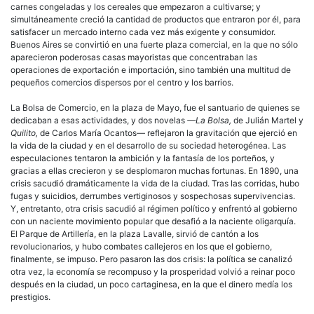
carnes congeladas y los cereales que empezaron a cultivarse; y
simultáneamente creció la cantidad de productos que entraron por él, para
satisfacer un mercado interno cada vez más exigente y consumidor.
Buenos Aires se convirtió en una fuerte plaza comercial, en la que no sólo
aparecieron poderosas casas mayoristas que concentraban las
operaciones de exportación e importación, sino también una multitud de
pequeños comercios dispersos por el centro y los barrios.
La Bolsa de Comercio, en la plaza de Mayo, fue el santuario de quienes se
dedicaban a esas actividades, y dos novelas
—La Bolsa,
de Julián Martel y
Quilito,
de Carlos María Ocantos— reflejaron la gravitación que ejerció en
la vida de la ciudad y en el desarrollo de su sociedad heterogénea. Las
especulaciones tentaron la ambición y la fantasía de los porteños, y
gracias a ellas crecieron y se desplomaron muchas fortunas. En 1890, una
crisis sacudió dramáticamente la vida de la ciudad. Tras las corridas, hubo
fugas y suicidios, derrumbes vertiginosos y sospechosas supervivencias.
Y, entretanto, otra crisis sacudió al régimen político y enfrentó al gobierno
con un naciente movimiento popular que desafió a la naciente
oligarquía
.
El Parque de Artillería, en la plaza Lavalle, sirvió de cantón a los
revolucionarios, y hubo combates callejeros en los que el gobierno,
finalmente, se impuso. Pero pasaron las dos crisis: la política se canalizó
otra vez, la economía se recompuso y la prosperidad volvió a reinar poco
después en la ciudad, un poco cartaginesa, en la que el dinero medía los
prestigios.