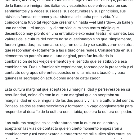
de la llanura e
inmigrantes
italianos y españoles que entrecruzaron sus
sentimientos y a veces sus ideas, sus costumbres y sus principios, sus
atávicas formas de comer y sus sistemas de lucha por la vida. Y la
coincidencia tuvo tal vigor que crearon un habla —el lunfardo—, un baile y
una canción —el tango—, y dieron vida al mismo teatro
criollo
que
desembocó muy pronto en una entrañable expresión teatral, el sainete. Los
valores de la cultura del centro no se cuestionaron sino que, simplemente,
fueron ignorados; las normas se dejaron de lado y se sustituyeron con otras
que respondían exactamente a las situaciones reales. Considerada en sus
elementos no parecía una cultura original, pero fue inusitada la
combinación de los viejos elementos y el sentido que se atribuyó a esa
combinación. Fue un formidable experimento, forzado por la presencia y el
contacto de grupos diferentes puestos en una misma situación, y para
quienes la segregación actuó como agente catalizador.
Esta cultura marginal que aceptaba su marginalidad y perseveraba en su
peculiaridad, coincidía con la cultura marginal que no aceptaba su
marginalidad en que ninguna de las dos podía vivir sin la cultura del centro.
Por eso las dos se entremezclaron y formaron un vago conglomerado para
responder al desafío de la cultura constituida, que era la cultura del poder.
Las culturas marginales se enfrentaron con la cultura del centro, y
aceptaron las vías de contacto que en cierto momento empezaron a
establecerse: y así comenzaron a entrecruzarse mil sutiles hilos entre las