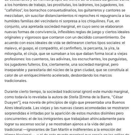
a los hombres de trabajo, las prostitutas, los ladrones, los jugadores, los
“cafishios’’, los borrachos consuetudinarios, los guitarreros y cantores se
mezclaban, sin suscitar distanciamientos ni reproches ni repugnancia a las
humildes familias del vecindario ni sorpresa a los chiquilines. Fue, en
conjunto, una apretada sociedad marginal, en cuyo seno se elaboraron
nuevas formas de convivencia, inflexibles reglas de juego y ciertos ideales
originales y vigorosos que contaron con un decidido consentimiento. De
acuerdo con esos ideales de vida se delinearon ciertos tipos sociales: el
malevo, el guapo, el compadrito, el canfinflero, la percanta, la yira, la
milonguita, el ciruja, que se sumaban a los que daban forma local a viejas
profesiones: los cuenteros, las adivinas, los escruchantes, los punguistas,
los jugadores fulleros. Era, ciertamente, una sociedad marginal, pero
inseparable y parasitaria del núcleo de la gran ciudad, que se constituía al
calor de un enriquecimiento acelerado, desbordando los marcos
tradicionales.
Durante cierto tiempo, la sociedad tradicional ignoró este mundo marginal,
como todavía lo revelaba la autora de
Stella
[Emma de la Barra, “César
Duayen”]
,
esa novela de principios de siglo que presentaba una Buenos
Aires idealizada. Las viejas y las nuevas clases acomodadas se mostraron
sorprendidas e irritadas por la aparición de estos mundos disímiles pero
concurrentes: el de los
inmigrantes
que trabajaban ahincadamente para
lograr su ascenso social y se mostraban ajenos a la vida del país
tradicional —ignorantes de San Martín e indiferentes a la emoción del
Himno Nacional—, y el de este mundo marginal que crecía en las orillas de