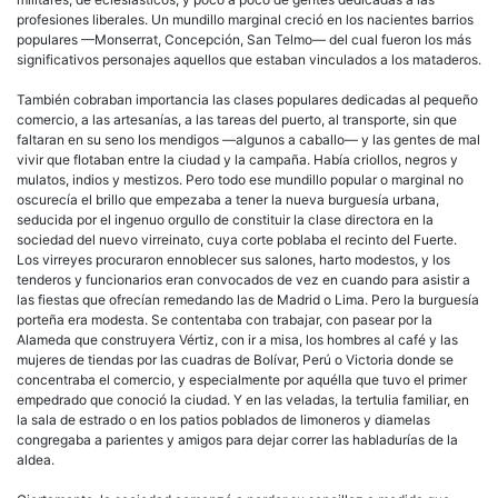
profesiones liberales. Un mundillo marginal creció en los nacientes barrios
populares —Monserrat, Concepción, San Telmo— del cual fueron los más
significativos personajes aquellos que estaban vinculados a los mataderos.
También cobraban importancia las clases populares dedicadas al pequeño
comercio, a las artesanías, a las tareas del puerto, al transporte, sin que
faltaran en su seno los mendigos —algunos a caballo— y las gentes de mal
vivir que flotaban entre la ciudad y la campaña. Había
criollos
, negros y
mulatos, indios y mestizos. Pero todo ese mundillo popular o marginal no
oscurecía el brillo que empezaba a tener la nueva
burguesía
urbana,
seducida por el ingenuo orgullo de constituir la clase directora en la
sociedad del nuevo virreinato, cuya corte poblaba el recinto del Fuerte.
Los virreyes procuraron ennoblecer sus salones, harto modestos, y los
tenderos y funcionarios eran convocados de vez en cuando para asistir a
las fiestas que ofrecían remedando las de Madrid o Lima. Pero la
burguesía
porteña era modesta. Se contentaba con trabajar, con pasear por la
Alameda que construyera Vértiz, con ir a misa, los hombres al café y las
mujeres de tiendas por las cuadras de Bolívar, Perú o Victoria donde se
concentraba el comercio, y especialmente por aquélla que tuvo el primer
empedrado que conoció la ciudad. Y en las veladas, la tertulia familiar, en
la sala de estrado o en los patios poblados de limoneros y diamelas
congregaba a parientes y amigos para dejar correr las habladurías de la
aldea.