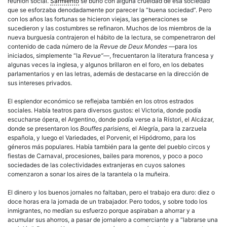
reunión social.
Sarmiento
se burló con alguna crueldad de esa sociedad
que se esforzaba denodadamente por parecer la “buena sociedad”. Pero
con los años las fortunas se hicieron viejas, las generaciones se
sucedieron y las costumbres se refinaron. Muchos de los miembros de la
nueva
burguesía
contrajeron el hábito de la lectura, se compenetraron del
contenido de cada número de la
Revue de Deux Mondes
—para los
iniciados, simplemente “la
Revue”
—, frecuentaron la literatura francesa y
algunas veces la inglesa, y algunos brillaron en el foro, en los debates
parlamentarios y en las letras, además de destacarse en la dirección de
sus intereses privados.
El esplendor económico se reflejaba también en los otros estrados
sociales. Había teatros para diversos gustos: el Victoria, donde podía
escucharse ópera, el Argentino, donde podía verse a la Rístori, el Alcázar,
donde se presentaron los
Bouffes parisiens,
el Alegría, para la zarzuela
española, y luego el Variedades, el Porvenir, el Hipódromo, para los
géneros más populares. Había también para la gente del pueblo circos y
fiestas de Carnaval, procesiones, bailes para morenos, y poco a poco
sociedades de las colectividades extranjeras en cuyos salones
comenzaron a sonar los aires de la tarantela o la muñeira.
El dinero y los buenos jornales no faltaban, pero el trabajo era duro: diez o
doce horas era la jornada de un trabajador. Pero todos, y sobre todo los
inmigrantes
, no medían su esfuerzo porque aspiraban a ahorrar y a
acumular sus ahorros, a pasar de jornalero a comerciante y a “labrarse una