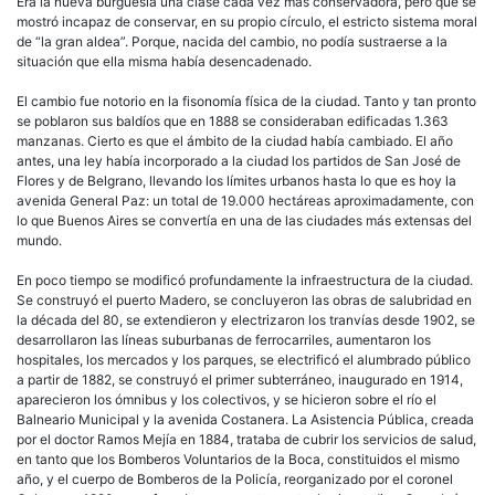
Era la nueva
burguesía
una clase cada vez más conservadora, pero que se
mostró incapaz de conservar, en su propio círculo, el estricto sistema moral
de “la gran aldea”. Porque, nacida del cambio, no podía sustraerse a la
situación que ella misma había desencadenado.
El cambio fue notorio en la fisonomía física de la ciudad. Tanto y tan pronto
se poblaron sus baldíos que en 1888 se consideraban edificadas 1.363
manzanas. Cierto es que el ámbito de la ciudad había cambiado. El año
antes, una ley había incorporado a la ciudad los partidos de San José de
Flores y de Belgrano, llevando los límites urbanos hasta lo que es hoy la
avenida General Paz: un total de 19.000 hectáreas aproximadamente, con
lo que Buenos Aires se convertía en una de las ciudades más extensas del
mundo.
En poco tiempo se modificó profundamente la infraestructura de la ciudad.
Se construyó el puerto Madero, se concluyeron las obras de salubridad en
la década del 80, se extendieron y electrizaron los tranvías desde 1902, se
desarrollaron las líneas suburbanas de ferrocarriles, aumentaron los
hospitales, los mercados y los parques, se electrificó el alumbrado público
a partir de 1882, se construyó el primer subterráneo, inaugurado en 1914,
aparecieron los ómnibus y los colectivos, y se hicieron sobre el río el
Balneario Municipal y la avenida Costanera. La Asistencia Pública, creada
por el doctor Ramos Mejía en 1884, trataba de cubrir los servicios de salud,
en tanto que los Bomberos Voluntarios de la Boca, constituidos el mismo
año, y el cuerpo de Bomberos de la Policía, reorganizado por el coronel