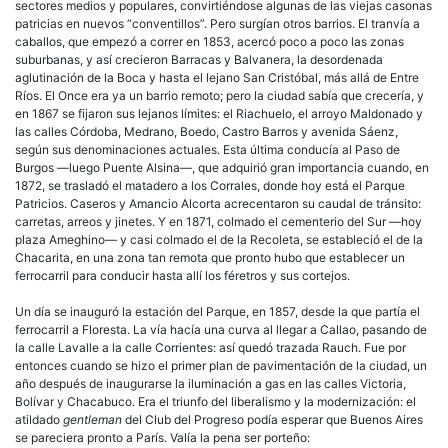
sectores medios y populares, convirtiéndose algunas de las viejas casonas
patricias en nuevos “conventillos”. Pero surgían otros barrios. El tranvía a
caballos, que empezó a correr en 1853, acercó poco a poco las zonas
suburbanas, y así crecieron Barracas y Balvanera, la desordenada
aglutinación de la Boca y hasta el lejano San Cristóbal, más allá de Entre
Ríos. El Once era ya un barrio remoto; pero la ciudad sabía que crecería, y
en 1867 se fijaron sus lejanos límites: el Riachuelo, el arroyo Maldonado y
las calles Córdoba, Medrano, Boedo, Castro Barros y avenida Sáenz,
según sus denominaciones actuales. Esta última conducía al Paso de
Burgos —luego Puente Alsina—, que adquirió gran importancia cuando, en
1872, se trasladó el matadero a los Corrales, donde hoy está el Parque
Patricios. Caseros y Amancio Alcorta acrecentaron su caudal de tránsito:
carretas, arreos y jinetes. Y en 1871, colmado el cementerio del Sur —hoy
plaza Ameghino— y casi colmado el de la Recoleta, se estableció el de la
Chacarita, en una zona tan remota que pronto hubo que establecer un
ferrocarril para conducir hasta allí los féretros y sus cortejos.
Un día se inauguró la estación del Parque, en 1857, desde la que partía el
ferrocarril a Floresta. La vía hacía una curva al llegar a Callao, pasando de
la calle Lavalle a la calle Corrientes: así quedó trazada Rauch. Fue por
entonces cuando se hizo el primer plan de pavimentación
de la ciudad, un
año después de inaugurarse la iluminación a gas en las calles Victoria,
Bolívar y Chacabuco. Era el triunfo del liberalismo y la modernización: el
atildado
gentleman
del Club del Progreso podía esperar que Buenos Aires
se pareciera pronto a París. Valía la pena ser porteño: