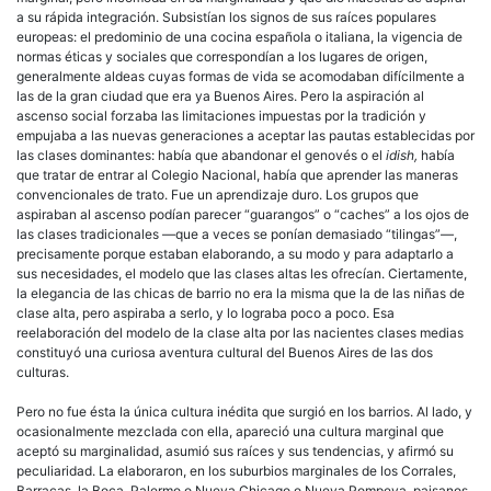
a su rápida integración. Subsistían los signos de sus raíces populares
europeas: el predominio de una cocina española o italiana, la vigencia de
normas éticas y sociales que correspondían a los lugares de origen,
generalmente aldeas cuyas formas de vida se acomodaban difícilmente a
las de la gran ciudad que era ya Buenos Aires. Pero la aspiración al
ascenso social forzaba las limitaciones impuestas por la tradición y
empujaba a las nuevas generaciones a aceptar las pautas establecidas por
las clases dominantes: había que abandonar el genovés o el
idish,
había
que tratar de entrar al Colegio Nacional, había que aprender las maneras
convencionales de trato. Fue un aprendizaje duro. Los grupos que
aspiraban al ascenso podían parecer “guarangos” o “caches” a los ojos de
las clases tradicionales —que a veces se ponían demasiado “tilingas”—,
precisamente porque estaban elaborando, a su modo y para adaptarlo a
sus necesidades, el modelo que las clases altas les ofrecían. Ciertamente,
la elegancia de las chicas de barrio no era la misma que la de las niñas de
clase alta, pero aspiraba a serlo, y lo lograba poco a poco. Esa
reelaboración del modelo de la clase alta por las nacientes clases medias
constituyó una curiosa aventura cultural del Buenos Aires de las dos
culturas.
Pero no fue ésta la única cultura inédita que surgió en los barrios. Al lado, y
ocasionalmente mezclada con ella, apareció una cultura marginal que
aceptó su marginalidad, asumió sus raíces y sus tendencias, y afirmó su
peculiaridad. La elaboraron, en los suburbios marginales de los Corrales,
Barracas, la Boca, Palermo o Nueva Chicago o Nueva Pompeya, paisanos