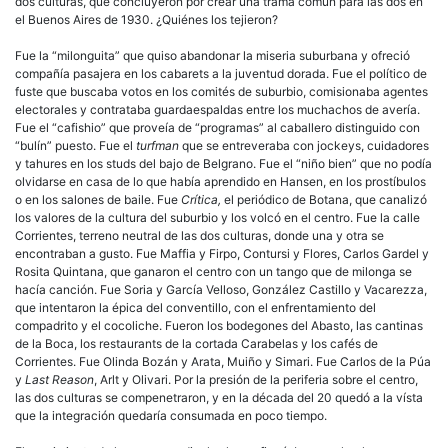
dos culturas, que concluyeron por crear una trama común para las dos en
el Buenos Aires de 1930. ¿Quiénes los tejieron?
Fue la “milonguita” que quiso abandonar la miseria suburbana y ofreció
compañía pasajera en los cabarets a la juventud dorada. Fue el político de
fuste que buscaba votos en los comités de suburbio, comisionaba agentes
electorales y contrataba guardaespaldas entre los muchachos de avería.
Fue el “cafishio” que proveía de “programas” al caballero distinguido con
“bulín” puesto. Fue el
turfman
que se entreveraba con jockeys, cuidadores
y tahures en los studs del bajo de Belgrano. Fue el “niño bien” que no podía
olvidarse en casa de lo que había aprendido en Hansen, en los prostíbulos
o en los salones de baile. Fue
Crítica,
el periódico de Botana, que canalizó
los valores de la cultura del suburbio y los volcó en el centro. Fue la calle
Corrientes, terreno neutral de las dos culturas, donde una y otra se
encontraban a gusto. Fue Maffia y Firpo, Contursi y Flores, Carlos Gardel y
Rosita Quintana, que ganaron el centro con un tango que de milonga se
hacía canción. Fue Soria y García Velloso, González Castillo y Vacarezza,
que intentaron la épica del conventillo, con el enfrentamiento del
compadrito y el cocoliche. Fueron los bodegones del Abasto, las cantinas
de la Boca, los restaurants de la cortada Carabelas y los cafés de
Corrientes. Fue Olinda Bozán y Arata, Muiño y Simari. Fue Carlos de la Púa
y
Last Reason
, Arlt y Olivari. Por la presión de la periferia sobre el centro,
las dos culturas se compenetraron, y en la década del 20 quedó a la vísta
que la integración quedaría consumada en poco tiempo.