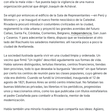
con ella la mala vida— fue puesta bajo la vigilancia de una nueva
organización policial que dirigió Joaquín de Achával.
Se erigió por entonces el edificio de la Sala de Representantes —en Perú y
Moreno—, y se inauguró el nuevo frente neoclásico de la Catedral.
Rivadavia procuró introducir costumbres civilizadas en la ciudad,
reglamentó la vida urbana y proyectó las grandes avenidas del futuro:
Callao, Santa Fe, Córdoba, Corrientes, Belgrano,
Independencia
, San Juan
y Caseros. Y para adecentar la ribera, dispuso que se trasladaran al otro
lado del Riachuelo los saladeros malolientes: allí nacería poco a poco la
ciudad de Avellaneda.
La sociedad ilustrada quería vivir en una ciudad limpia y ordenada. Un
vecino que firmó “Un inglés” describió agudamente sus formas de vida.
Había salones distinguidos, tertulias literarias, centros financieros, tiendas
bien provistas, todo lo que deseaba la
burguesía
“decente” sin que faltaran
por cierto los centros de reunión para las clases populares, cuyo género de
vida era distinto. Cuando se fundó la Universidad, inaugurada el 12 de
agosto de 1821, Buenos Aires se sintió centro intelectual. No faltaban las
buenas bibliotecas privadas, las librerías ni los periódicos, progresistas
unos y reaccionarios otros, como los que publicaba con títulos estrafalarios
el padre Castañeda para combatir a Rivadavia, mentor de toda
modernización.
Había también una minoría rivadaviana que compartía sus ideas: Agüero,