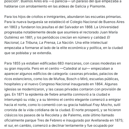
posición”. Buenos Aires era —o parecía— un paraíso del que empezaba a
hablarse con arrobamiento en las aldeas de Galicia y Piamonte.
Para los hijos de
criollos
e
inmigrantes
, abundaron las escuelas primarias.
Para la nueva
burguesía
se estableció el Colegio Nacional de Buenos Aires
en 1863 y fundaron los jesuítas el del Salvador en 1868. La Universidad
progresaba notablemente desde que asumiera el rectorado Juan María
Gutiérrez en 1861, y los periódicos crecían en número y calidad:
El
Nacional, La Tribuna, La Prensa, La Nación.
Una elite intelectual
empezaba a formarse al lado de la elite económica y política, en la ciudad
que se poblaba y se extendía.
Para 1855 ya estaban edificadas 683 manzanas, con casas modestas en
su gran mayoría. Pero en el centro —Catedral al sur— empezaban a
aparecer algunos edificios de categoría: casonas privadas, palacios de
ricos estancieros, como los de Muñoa, Bosch o Miró, escuelas públicas,
hospitales y el nuevo Congreso Nacional inaugurado en 1864. Algunas
iglesias se modernizaron, y las casas privadas contaron con provisión de
gas. En 1871 la epidemia de fiebre amarilla conmovió a la ciudad e
interrumpió su vida; y a su término el centro elegante comenzó a emigrar
hacia el norte, como lo comentó con su gracia habitual
Fray Mocho
, sutil
cronista de la vida cotidiana de la ciudad. El norte prosperó, y se hicieron
clásicos los paseos de la Recoleta y de Palermo, este último llamado
oficialmente parque Tres de Febrero e inaugurado por Avellaneda en 1875;
el sur, en cambio, comenzó a declinar lentamente y fue ocupado por