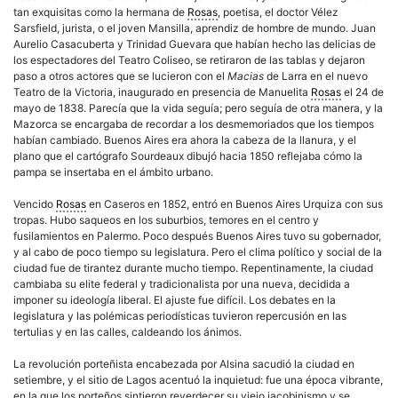
tan exquisitas como la hermana de
Rosas
, poetisa, el doctor Vélez
Sarsfield, jurista, o el joven Mansilla, aprendiz de hombre de mundo. Juan
Aurelio Casacuberta y Trinidad Guevara que habían hecho las delicias de
los espectadores del Teatro Coliseo, se retiraron de las tablas y dejaron
paso a otros actores que se lucieron con el
Macias
de Larra en el nuevo
Teatro de la Victoria, inaugurado en presencia de Manuelita
Rosas
el 24 de
mayo de 1838. Parecía que la vida seguía; pero seguía de otra manera, y la
Mazorca se encargaba de recordar a los desmemoriados que los tiempos
habían cambiado. Buenos Aires era ahora la cabeza de la llanura, y el
plano que el cartógrafo Sourdeaux dibujó hacia 1850 reflejaba cómo la
pampa se insertaba en el ámbito urbano.
Vencido
Rosas
en Caseros en 1852, entró en Buenos Aires Urquiza con sus
tropas. Hubo saqueos en los suburbios, temores en el centro y
fusilamientos en Palermo. Poco después Buenos Aires tuvo su gobernador,
y al cabo de poco tiempo su legislatura. Pero el clima político y social de la
ciudad fue de tirantez durante mucho tiempo. Repentinamente, la ciudad
cambiaba su elite federal y tradicionalista por una nueva, decidida a
imponer su ideología liberal. El ajuste fue difícil. Los debates en la
legislatura y las polémicas periodísticas tuvieron repercusión en las
tertulias y en las calles, caldeando los ánimos.
La revolución porteñista encabezada por Alsina sacudió la ciudad en
setiembre, y el sitio de Lagos acentuó la inquietud: fue una época vibrante,
en la que los porteños sintieron reverdecer su viejo jacobinismo y se