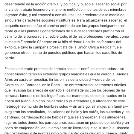
desentendió de la acción gremial y política, y buscó el ascenso social por
la vía del trabajo tesonero y el ahorro metódico: muchos de sus miembros
lograron éxito, y así empezó a constituirse una creciente clase media de
singulares caracteres sociales y culturales. Para alcanzar ese ascenso, el
pequeño comercio fue el camino preferido por los grupos
inmigrantes
, en
tanto que las primeras generaciones de sus descendientes prefirieron el
camino de la burocracia y, sobre todo, el de las profesiones liberales, como
lo mostró Florencio Sánchez en
M’hijo el dotor.
Uno de los factores del
éxito que tuvo la campaña proselitista de la Unión Cívica Radical fue el
generoso ofrecimiento de puestos públicos que hacían los caudillos de
barrio.
En ese acelerado proceso de cambio social —confuso, como todos— se
constituyeron también extensos grupos marginales que le dieron a Buenos
Aires un carácter peculiar. En las orillas de la ciudad —cerca de los
Corrales, en Barracas, en la Boca— se entrecruzaron los troperos
criollos
que llevaban los arreos de ganado a los mataderos con los peones de las
barracas laneras o de los frigoríficos, los marineros, desembarcados en la
ribera del Riachuelo con los carreros y cuarteadores, y alrededor de este
heterogéneo mundo de hombres solos —sin arraigo, sin mujer, sin familia—
surgieron los prostíbulos, los salones de baile y los cafés, las pulperías y las
cantinas, los “despachos de bebidas” que se agregaban a los almacenes,
lugares todos donde los parroquianos buscaban un poco de compañía y un
poco de enajenación, en un ambiente de libertad que se sustraía al sistema
de costumbres y de normas propio del centro de la ciudad burguesa. Junto