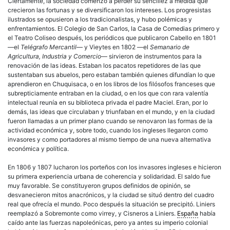
Ciertamente, la sociedad comenzó a perder su sencillez a medida que
crecieron las fortunas y se diversificaron los intereses. Los progresistas
ilustrados se opusieron a los tradicionalistas, y hubo polémicas y
enfrentamientos. El Colegio de San Carlos, la Casa de Comedias primero
y
el Teatro Coliseo después, los periódicos que publicaron Cabello en 1801
—el
Telégrafo Mercantil
— y Vieytes en 1802 —el
Semanario de
Agricultura, Industria y Comercio
— sirvieron de instrumentos para la
renovación de las ideas. Estaban los pacatos repetidores de las que
sustentaban sus abuelos, pero estaban también quienes difundían lo que
aprendieron en Chuquisaca, o en los libros de los filósofos franceses que
subrepticiamente entraban en la ciudad, o en los que con rara valentía
intelectual reunía en su biblioteca privada el padre Maciel. Eran, por lo
demás, las ideas que circulaban y triunfaban en el mundo, y en la ciudad
fueron llamadas a un primer plano cuando se renovaron las formas de la
actividad económica y, sobre todo, cuando los ingleses llegaron como
invasores y como portadores al mismo tiempo de una nueva alternativa
económica y política.
En 1806 y 1807 lucharon los porteños con los invasores ingleses e hicieron
su primera experiencia urbana de coherencia y solidaridad. El saldo fue
muy favorable. Se constituyeron grupos definidos de opinión, se
desvanecieron mitos anacrónicos, y la ciudad se situó dentro del cuadro
real que ofrecía el mundo. Poco después la situación se precipitó. Liniers
reemplazó a Sobremonte como virrey, y Cisneros a Liniers.
España
había
caído ante las fuerzas napoleónicas, pero ya antes su imperio colonial