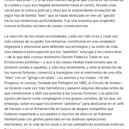
la ciudad y cuyo eco llegaba lentamente hasta el centro, llevado unas
veces por la crónica policial y otras por la sorprendente revelación de
algún hijo de familia “bien” que se había deslizado en tren de “garufa”
hacia sus misteriosas profundidades. Fue una sorpresa que engendró
nuevas actitudes sociales de vastas consecuencias.
La reacción de las clases acomodadas, cada vez más ricas y cada vez
más celosas de su poder, fue retraerse, constituirse en una verdadera
oligarquía
y afianzarse para defender sus privilegios y su estilo de vida.
Una obsesiva preocupación por los “apellidos” subyugó a las clases altas
—de la que dejó curioso testimonio Gastón Federico Tobal en sus
Evoluciones porteñas
— y aun a las clases medias tradicionales que se
sintieron unidas a aquéllas, y sólo muy lentamente, y ante la tentación de
las nuevas fortunas, comenzó a transigirse con el matrimonio de una niña
“bien” con un “gringo con plata”. Los salones y los clubes —el del
Progreso, el Jockey, fundado por Pellegrini en 1882, el Círculo de Armas—
se hicieron cada vez más herméticos y pasaron algunas décadas antes de
que comenzaran a abrir sus puertas a las nuevas fortunas. Los palacios
lujosos del barrio norte congregaron a los grupos cerrados, de los que, sin
embargo, solían escapar los jóvenes “patoteros” para deslizarse en el café
de Hansen o en el Armenonville en busca de alegres compañías que
hubieran espantado a sus padres si muchos de ellos no se hubieran
familiarizado con gentes parecidas en las dudosas operaciones
electorales, en la vida de los
studs
o en las subrepticias aventuras eróticas.