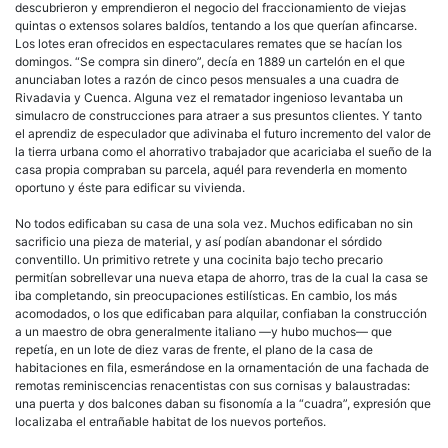
descubrieron y emprendieron el negocio del fraccionamiento de viejas
quintas o extensos solares baldíos, tentando a los que querían afincarse.
Los lotes eran ofrecidos en espectaculares remates que se hacían los
domingos. “Se compra sin dinero”, decía en 1889 un cartelón en el que
anunciaban lotes a razón de cinco pesos mensuales a una cuadra de
Rivadavia y Cuenca. Alguna vez el rematador ingenioso levantaba un
simulacro de construcciones para atraer a sus presuntos clientes. Y tanto
el aprendiz de especulador que adivinaba el futuro incremento del valor de
la tierra urbana como el ahorrativo trabajador que acariciaba el sueño de la
casa propia compraban su parcela, aquél para revenderla en momento
oportuno y éste para edificar su vivienda.
No todos edificaban su casa de una sola vez. Muchos edificaban no sin
sacrificio una pieza de material, y así podían abandonar el sórdido
conventillo. Un primitivo retrete y una cocinita bajo techo precario
permitían sobrellevar una nueva etapa de ahorro, tras de la cual la casa se
iba completando, sin preocupaciones estilísticas. En cambio, los más
acomodados, o los que edificaban para alquilar, confiaban la construcción
a un maestro de obra generalmente italiano —y hubo muchos— que
repetía, en un lote de diez varas de frente, el plano de la casa de
habitaciones en fila, esmerándose en la ornamentación de una fachada de
remotas reminiscencias renacentistas con sus cornisas y balaustradas:
una puerta y dos balcones daban su fisonomía a la “cuadra”, expresión que
localizaba el entrañable habitat de los nuevos porteños.