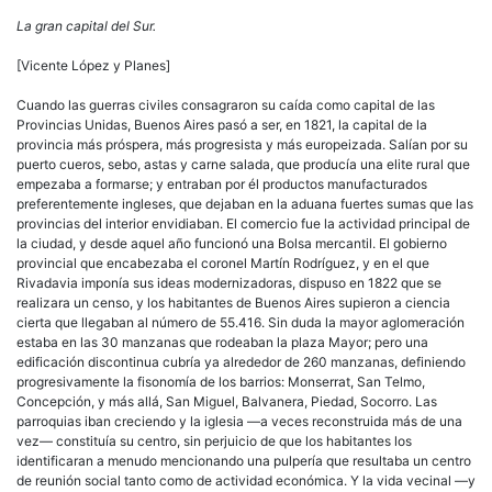
La gran capital del Sur.
[Vicente López y Planes]
Cuando las guerras civiles consagraron su caída como capital de las
Provincias Unidas, Buenos Aires pasó a ser, en 1821, la capital de la
provincia más próspera, más
progresista y más europeizada. Salían por su
puerto cueros, sebo, astas y carne salada, que producía una elite rural que
empezaba a formarse; y entraban por él productos manufacturados
preferentemente ingleses, que dejaban en la aduana fuertes sumas que las
provincias del interior envidiaban. El comercio fue la actividad principal de
la ciudad, y desde aquel año funcionó una Bolsa mercantil. El gobierno
provincial que encabezaba el coronel Martín Rodríguez, y en el que
Rivadavia imponía sus ideas modernizadoras, dispuso en 1822 que se
realizara un censo, y los habitantes de Buenos Aires supieron a ciencia
cierta que llegaban al número de 55.416. Sin duda la mayor aglomeración
estaba en las 30 manzanas que rodeaban la plaza Mayor; pero una
edificación discontinua cubría ya alrededor de 260 manzanas, definiendo
progresivamente la fisonomía de los barrios: Monserrat, San Telmo,
Concepción, y más allá, San Miguel, Balvanera, Piedad, Socorro. Las
parroquias iban creciendo y la iglesia —a veces reconstruida más de una
vez— constituía su centro, sin perjuicio de que los habitantes los
identificaran a menudo mencionando una pulpería que resultaba un centro
de reunión social tanto como de actividad económica. Y la vida vecinal —y