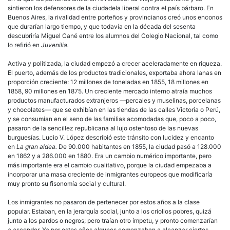
sintieron los defensores de la ciudadela liberal contra el país bárbaro. En
Buenos Aires, la rivalidad entre porteños y provincianos creó unos enconos
que durarían largo tiempo, y que todavía en la década del sesenta
descubriría Miguel Cané entre los alumnos del Colegio Nacional, tal como
lo refirió en
Juvenilia.
Activa y politizada, la ciudad empezó a crecer aceleradamente en riqueza.
El puerto, además de los productos tradicionales, exportaba ahora lanas en
proporción creciente: 12 millones de toneladas en 1855, 18 millones en
1858, 90 millones en 1875. Un creciente mercado interno atraía muchos
productos manufacturados extranjeros —percales y muselinas, porcelanas
y chocolates— que se exhibían en las tiendas de las calles Victoria o Perú,
y se consumían en el seno de las familias acomodadas que, poco a poco,
pasaron de la sencillez republicana al lujo ostentoso de las nuevas
burguesías. Lucio V. López describió este tránsito con lucidez y encanto
en
La gran aldea.
De 90.000 habitantes en 1855, la ciudad pasó a 128.000
en 1862 y a 286.000 en 1880. Era un cambio numérico importante, pero
más importante era el cambio cualitativo, porque la ciudad empezaba a
incorporar una masa creciente de
inmigrantes
europeos que modificaría
muy pronto su fisonomía social y cultural.
Los
inmigrantes
no pasaron de pertenecer por estos años a la clase
popular. Estaban, en la jerarquía social, junto a los
criollos
pobres, quizá
junto a los pardos o negros; pero traían otro ímpetu, y pronto comenzarían
a ascender. Ya por estos años algunos comenzaban a alcanzar ciertos