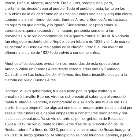
Varela, Lafinur, Alcorta, Argerich. Eran cultos, progresistas, pero,
ciertamente, desdeñaban al pueblo. Todo el pueblo crecía, tanto en los
suburbios de la ciudad como en las zonas rurales vecinas, y adquiría cierta
conciencia en el interior del país. Buenos Aires, la Buenos Aires ilustrada,
no reparó en que crecía, y lo ignoró. Ciertamente, los problemas la
abrumaban: quería reconstruir la nación, pretendía someter a las
provincias, y se vio comprometida en la guerra contra el Brasil. Rivadavia
fue elegido presidente de la República en febrero de 1826 y el 4 de marzo
se declaró a Buenos Aires capital de la Nación. Pero fue una aventura
efímera y en junio de 1827 todo volvió a ser como antes.
Muchos años después evocarían los recuerdos de esta época José
Antonio Wilde en
Buenos Aires desde setenta años atrás
y Santiago
Calzadilla en
Las beldades de mi tiempo,
dos libros insustituibles para la
historia del viejo Buenos Aires.
Dorrego, nuevo gobernador, fue depuesto por un golpe militar que
encabezó Lavalle. Buenos Aires se estremeció al saber que el vencedor
había fusilado al vencido, y comprendió que se abría una nueva era. Fue
cierto. Lo que empezó fue algo así como una recuperación de la ciudad por
esas elites rurales que habían empezado a constituirse poco antes y por
las clases populares. Ya se vio durante el primer gobierno de
Rosas
de
1829 a 1832; se vio durante los inquietos días de la “Revolución de los
Restauradores” a fines de 1833; pero se vio mejor cuando
Rosas
inauguró
en 1835 su largo gobierno. Al principio no se notó mucho el cambio, y pudo