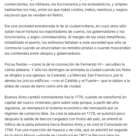
comerciantes, los militares, los funcionarios y los eclesiásticos, y simples
habitantes los más, entre los que había
criollos
, indios, mestizos y negros
esclavos que se vendían en Retiro.
Era una sociedad amodorrada la de la ciudad indiana, en cuyo seno sólo
solían hacer fortuna los exportadores de cueros, los gobernadores y los
funcionarios, y algún contrabandista. Al margen de las rutas metalíferas,
inhabilitado el puerto, los estímulos faltaban a esta sociedad que sólo se
conmovía cuando se anunciaban los temidos piratas o cuando trascendían
las contiendas entre obispos y gobernadores.
Pocas fiestas —como la de la coronación de Fernando VI— sacudían la
calma aldeana. Y sólo los domingos se animaba la ciudad cuando los fieles
se dirigían a sus iglesias: la Catedral, La Merced, San Francisco, por lo
demás los únicos edificios —con el Cabildo y el Fuerte— que le daban a la
aldea de casas de barro cierto aire de ciudad.
Buenos Aires cambió notoriamente hacia 1776, cuando se transformó en
capital del nuevo virreinato; pero sobre todo porque, a partir del año
siguiente, se reemplazó el sistema económico del monopolio por un
régimen de comercio libre. Se creó la aduana en 1778, se autorizó poco
después la salida de barcos cargados con frutos del país, se orientó el
tráfico de la plata potosina hacia Buenos Aires y se creó el Consulado en
1794. Fue una inyección de riqueza y de vida, que se advirtió en seguida
en la plaza Mayor —donde se construyó en 1802 la Recova para los