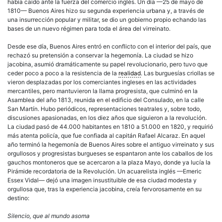
había caído ante la fuerza del comercio inglés. Un día —25 de mayo de
1810— Buenos Aires hizo su segunda experiencia urbana y, a través de
una insurrección popular y militar, se dio un gobierno propio echando las
bases de un nuevo régimen para toda el área del virreinato.
Desde ese día, Buenos Aires entró en conflicto con el interior del país, que
rechazó su pretensión a conservar la hegemonía. La ciudad se hizo
jacobina, asumió dramáticamente su papel revolucionario, pero tuvo que
ceder poco a poco a la resistencia de la
realidad
. Las burguesías
criollas
se
vieron desplazadas por los comerciantes ingleses en las actividades
mercantiles, pero mantuvieron la llama progresista, que culminó en la
Asamblea del año 1813, reunida en el edificio del Consulado, en la calle
San Martín. Hubo periódicos, representaciones teatrales y, sobre todo,
discusiones apasionadas, en los diez años que siguieron a la revolución.
La ciudad pasó de 44.000 habitantes en 1810 a 51.000 en 1820, y requirió
más atenta policía, que fue confiada al capitán Rafael Alcaraz. En aquel
año terminó la hegemonía de Buenos Aires sobre el antiguo virreinato y sus
orgullosos y progresistas
burgueses
se espantaron ante los caballos de los
gauchos montoneros que se acercaron a la plaza Mayo, donde ya lucía la
Pirámide recordatoria de la Revolución. Un acuarelista inglés —Emeric
Essex Vidal— dejó una imagen insustituible de esa ciudad modesta y
orgullosa que, tras la experiencia jacobina, creía fervorosamente en su
destino:
Silencio, que al mundo asoma