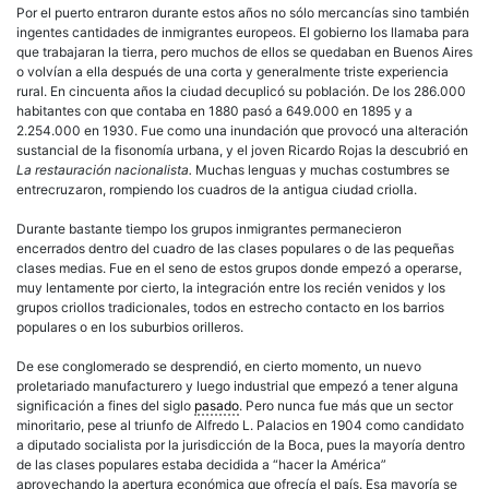
Por el puerto entraron durante estos años no sólo mercancías sino también
ingentes cantidades de
inmigrantes
europeos. El gobierno los llamaba para
que trabajaran la tierra, pero muchos de ellos se quedaban en Buenos Aires
o volvían a ella después de una corta y generalmente triste experiencia
rural. En cincuenta años la ciudad decuplicó su población. De los 286.000
habitantes con que contaba en 1880 pasó a 649.000 en 1895 y a
2.254.000 en 1930. Fue como una inundación que provocó una alteración
sustancial de la fisonomía urbana, y el joven Ricardo Rojas la descubrió en
La restauración nacionalista.
Muchas lenguas y muchas costumbres se
entrecruzaron, rompiendo los cuadros de la antigua ciudad criolla.
Durante bastante tiempo los grupos
inmigrantes
permanecieron
encerrados dentro del cuadro de las clases populares o de las pequeñas
clases medias. Fue en el seno de estos grupos donde empezó a operarse,
muy lentamente por cierto, la integración entre los recién venidos y los
grupos
criollos
tradicionales, todos en estrecho contacto en los barrios
populares o en los suburbios orilleros.
De ese conglomerado se desprendió, en cierto momento, un nuevo
proletariado manufacturero y luego industrial que empezó a tener alguna
significación a fines del siglo
pasado
. Pero nunca fue más que un sector
minoritario, pese al triunfo de Alfredo L. Palacios en 1904 como candidato
a diputado socialista por la jurisdicción de la Boca, pues la mayoría dentro
de las clases populares estaba decidida a “hacer la América”
aprovechando la apertura económica que ofrecía el país. Esa mayoría se