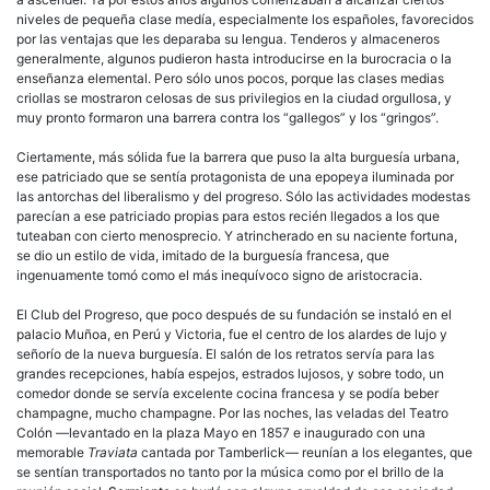
niveles de pequeña clase medía, especialmente los españoles, favorecidos
por las ventajas que les deparaba su lengua. Tenderos y almaceneros
generalmente, algunos pudieron hasta introducirse en la burocracia o la
enseñanza elemental. Pero sólo unos pocos, porque las clases medias
criollas
se mostraron celosas de sus privilegios en la ciudad orgullosa, y
muy pronto formaron una barrera contra los “gallegos” y los “gringos”.
Ciertamente, más sólida fue la barrera que puso la alta
burguesía
urbana,
ese patriciado que se sentía protagonista de una epopeya iluminada por
las antorchas del liberalismo y del progreso. Sólo las actividades modestas
parecían
a ese patriciado propias para estos recién llegados a los que
tuteaban con cierto menosprecio. Y atrincherado en su naciente fortuna,
se dio un estilo de vida, imitado de la
burguesía
francesa, que
ingenuamente tomó como el más inequívoco signo de aristocracia.
El Club del Progreso, que poco después de su fundación se instaló en el
palacio Muñoa, en Perú y Victoria, fue el centro de los alardes de lujo y
señorío de la nueva
burguesía
. El salón de los retratos servía para las
grandes recepciones, había espejos, estrados lujosos, y sobre todo, un
comedor donde se servía excelente cocina francesa y se podía beber
champagne, mucho champagne. Por las noches, las veladas del Teatro
Colón —levantado en la plaza Mayo en 1857 e inaugurado con una
memorable
Traviata
cantada por Tamberlick— reunían a los elegantes, que
se sentían transportados no tanto por la música como por el brillo de la