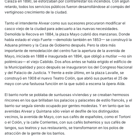
Calaza en 1890, se esforzaban por contrarrestar los incendios. Con algún
retardo, todos los servicios públicos fueron desarrollándose al compás del
vertiginoso crecimiento de la ciudad.
Tanto el intendente Alvear como sus sucesores procuraron modificar el
casco viejo de la ciudad para adecuarlo a las nuevas necesidades.
Demolida la Recova en 1884, la plaza Mayo cubrió dos manzanas. Donde
había estado el viejo Fuerte —demolido también en 1853— se construyó la
Aduana primero y la Casa de Gobierno después. Pero la obra más
importante de remodelación del centro fue la apertura de la avenida de
Mayo, iniciada en 1888 e inaugurada en 1894, que obligó a mutilar —no sin
polémicas— el viejo Cabildo. Dos años antes se había erigido el edificio de
la Municipalidad y poco después se inauguraron los del Congreso Nacional
y del Palacio de Justicia. Y frente a este último, en la plaza Lavalle, se
construyó en 1908 el nuevo Teatro Colón, que abrió sus puertas el 25 de
mayo con una fastuosa función en la que subió a escena la ópera
Aída.
El barrio norte se poblaba de suntuosas viviendas y se creaban hermosos
rincones en los que brillaban los palacios y palacetes de estilo francés, y el
barrio sur seguía siendo ocupado por gentes modestas. Y en tanto que las
avenidas Alvear y Quintana sólo veían el desfile de los distinguidos
vecinos, la avenida de Mayo, con sus cafés de españoles, como el Tortoni
o el Colón, y la calle Corrientes, con sus cafés bohemios y sus cafés de
tangos, sus teatros y sus restaurants, se transformaron en los polos de
atracción de la gente de los barrios.