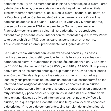
comerciantes— y en los mercados de la plaza Monserrat, de la plaza Lorea
y de la plaza Nueva, que se abría donde está hoy el mercado del Plata.
Tres mataderos aparecieron: el del sur, en la plaza
España
, el del norte, en
la Recoleta, y el del Centro —o de Caricaburu— en la plaza Once. Los
caminos de acceso a la ciudad —Santa Fe, Rivadavia y Montes de Oca,
que se prolongó desde 1791 en el puente de Gálvez para cruzar el
Riachuelo— comenzaron a volcar al mercado urbano los productos
alimenticios y artesanales del interior con tal intensidad que el virrey Vértiz
tuvo que prohibir en 1783 que las carretas penetrasen en el centro.
Aquellos mercados fueron, precisamente, los lugares de arribo.
La ciudad crecía. Aumentaban las manzanas edificadas y las casas
modificaban su estilo, sustituyendo el techo de tejas por la azotea con
barandas de hierro. Y aumentaba la población, que alcanzó en 1778 a más
de 24.000 habitantes, en 1790 a 32.000 y en 1810 a 44.000. El grupo más
activo era el de los comerciantes que explotaban las nuevas posibilidades
económicas. Tiendas de productos variados surgieron, importados y
locales, y sus propietarios acumularon un capital que los transformó en
los
intermediarios obligados de toda la actividad económica de la ciudad.
Algunos comenzaron a formar explotaciones agropecuarias en campos no
muy distantes, y poco después surgirían los saladeristas que entrarían de
lleno en una vigorosa actividad internacional. Así, el puerto vivificó a la
ciudad, en la que empezó a constituirse una
burguesía
local de españoles
y de
criollos
. Y no sólo de comerciantes, sino también de funcionarios, de
militares, de eclesiásticos, y poco a poco de gentes dedicadas a las