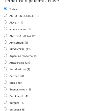
Temática y palabras clave
Todas
ACTORES SOCIALES
(3)
Aluvial
(14)
américa latina
(1)
AMERICA LATINA
(23)
Amsterdam
(1)
ARGENTINA
(82)
Argentina moderna
(8)
Aristocracia
(37)
Autoritarismo
(8)
Barroco
(6)
Brujas
(6)
Buenos Aires
(12)
Burckhardt
(4)
burgués
(10)
burguesa
(8)